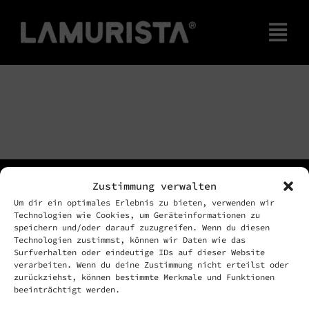
Zum
Inhalt
Tog
springen
Nav
Home
Workshop
Zustimmung verwalten
Um dir ein optimales Erlebnis zu bieten, verwenden wir
Technologien wie Cookies, um Geräteinformationen zu
Produkte
speichern und/oder darauf zuzugreifen. Wenn du diesen
Technologien zustimmst, können wir Daten wie das
Surfverhalten oder eindeutige IDs auf dieser Website
NEWSLETTER ANMELDUNG
verarbeiten. Wenn du deine Zustimmung nicht erteilst oder
zurückziehst, können bestimmte Merkmale und Funktionen
beeinträchtigt werden.
Erfolgsgeschichte