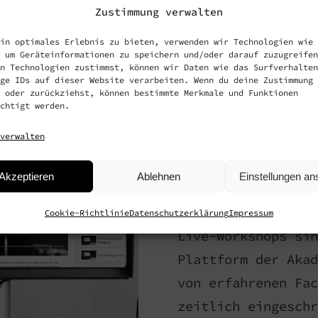
Flexibles lernen –
Zustimmung verwalten
Entd
in optimales Erlebnis zu bieten, verwenden wir Technologien wie
 um Geräteinformationen zu speichern und/oder darauf zuzugreifen
n Technologien zustimmst, können wir Daten wie das Surfverhalten
ge IDs auf dieser Website verarbeiten. Wenn du deine Zustimmung 
Lamu
 oder zurückziehst, können bestimmte Merkmale und Funktionen
chtigt werden.
verwalten
Akad
Akzeptieren
Ablehnen
Einstellungen a
Cookie-Richtlinie
Datenschutzerklärung
Impressum
Live-Workshops sin
Plattform der Akad
von erfahrenen Fac
zeitlich eingeschr