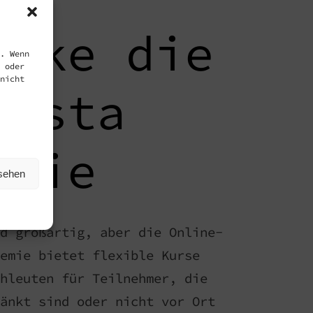
 Immer und überall
ecke die
. Wenn
 oder
nicht
rista
emie
nsehen
d großartig, aber die Online-
emie bietet flexible Kurse
hleuten für Teilnehmer, die
änkt sind oder nicht vor Ort