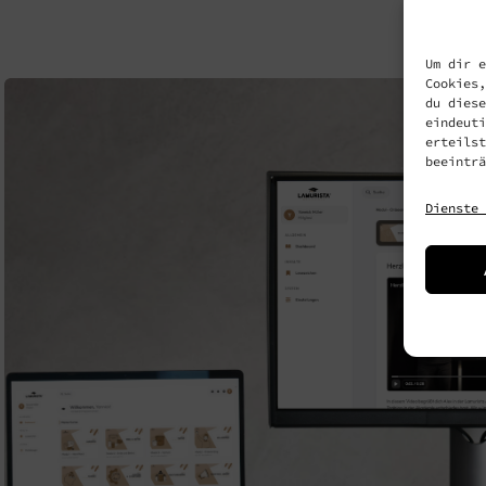
Um dir e
Cookies,
du diese
eindeuti
erteilst
beeinträ
Dienste 