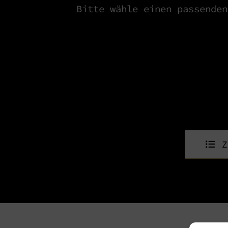
Bitte wähle einen passenden
[fat_event id=“6631″]
Z