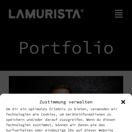
Zum
Inhalt
Tog
springen
Nav
Home
Portfolio
Workshop
Produkte
Zustimmung verwalten
Um dir ein optimales Erlebnis zu bieten, verwenden wir
Alexander Baumer
Technologien wie Cookies, um Geräteinformationen zu
speichern und/oder darauf zuzugreifen. Wenn du diesen
Technologien zustimmst, können wir Daten wie das
Geschäftsführung
Erfolgsgeschichte
Surfverhalten oder eindeutige IDs auf dieser Website