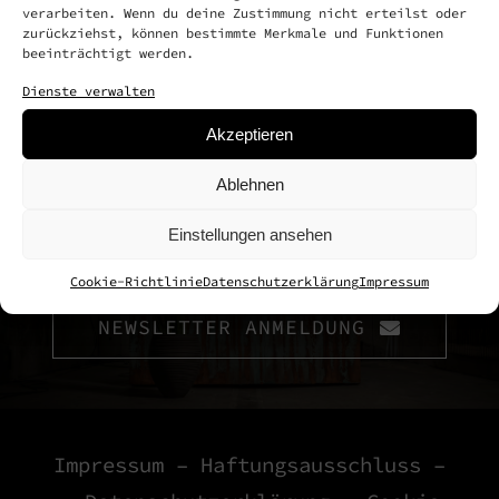
verarbeiten. Wenn du deine Zustimmung nicht erteilst oder
zurückziehst, können bestimmte Merkmale und Funktionen
beeinträchtigt werden.
Medien-Bereich
Dienste verwalten
Akzeptieren
Ablehnen
Kontakt
Einstellungen ansehen
Cookie-Richtlinie
Datenschutzerklärung
Impressum
NEWSLETTER ANMELDUNG
Impressum
–
Haftungsausschluss
–