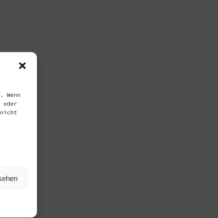
. Wenn
 oder
nicht
nsehen