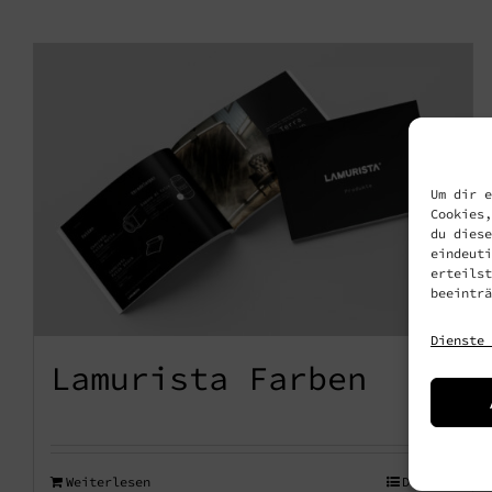
Um dir e
Cookies,
du diese
eindeuti
erteilst
beeinträ
Dienste 
Lamurista Farben
Weiterlesen
Details