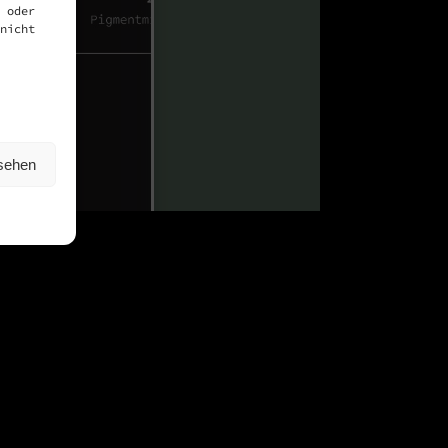
 oder
nicht
nsehen