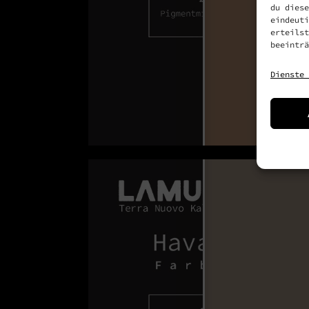
du diese
eindeuti
erteilst
beeinträ
Dienste 